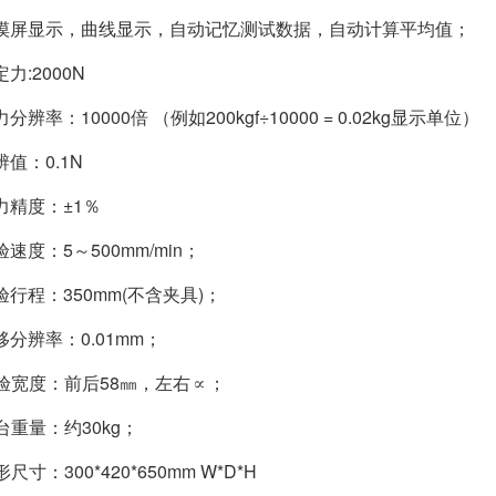
触摸屏显示，曲线显示，自动记忆测试数据，自动计算平均值；
定力:2000N
分辨率：10000倍 （例如200kgf÷10000 = 0.02kg显示单位）
辨值：0.1N
力精度：±1％
验速度：5～500mm/min；
验行程：350mm(不含夹具)；
移分辨率：0.01mm；
试验宽度：前后58㎜，左右∝；
台重量：约30kg；
尺寸：300*420*650mm W*D*H