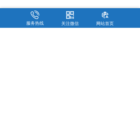
服务热线
关注微信
网站首页
我们致力于为煤质分析仪器领域提供具有高性价比的煤炭检测设备和
煤质化验室整体解决方案，并建立了完善的销售和售后服务体系。
© 2026. 鹤壁市创新仪器仪表有限公司 版权所有
豫ICP备10210684号-3