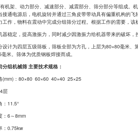
机架、动力部分、减速部分、减震部分、筛分部分等组成。机
当接通电源后，电机旋转并通过三角皮带带动具有偏重机构的飞
力工作，物料在震动中完成分组筛分过程。根据工作的需要，该
机器稳定，提高激振力，同时减少因激振力给机器带来的破坏，
分设计为四层五级筛板，筛板全部为方孔，上层为80×80毫米、第二
×25毫米。筛体为优质钢板焊接而成。
前分组机械筛 主要技术规格：
mm)：80×80 60×60 40×40 25×25
 4层
：11.5°
：6～8mm
：0.75kw