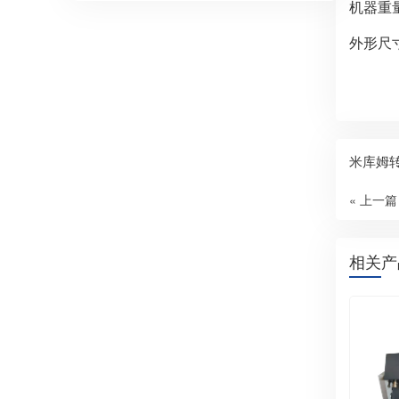
机器重量
外形尺寸
米库姆
« 上一篇
相关产