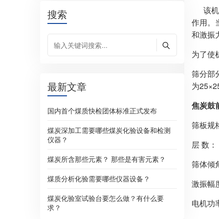
该机有
搜索
作用。
和激振
为了使
筛分部
最新文章
为25
焦炭鼓
国内首个煤质快检团体标准正式发布
筛板规格(
煤炭深加工需要哪些煤炭化验设备和检测
仪器？
层 数：
煤炭所含那些元素？ 那些是有害元素？
筛体倾角
煤质分析化验需要哪些仪器设备？
激振幅度
煤炭化验室试验台要怎么做？有什么要
电机功率
求？