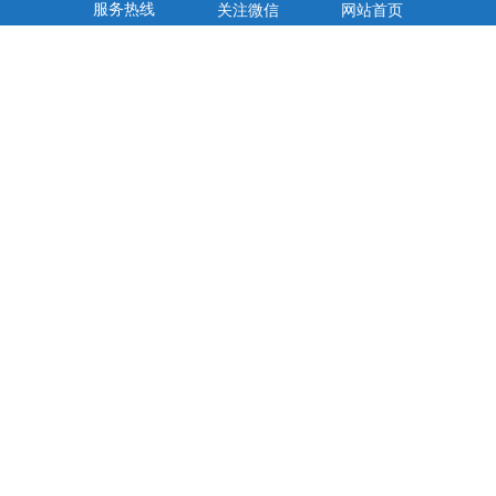
服务热线
关注微信
网站首页
我们致力于为煤质分析仪器领域提供具有高性价比的煤炭检测设备和
煤质化验室整体解决方案，并建立了完善的销售和售后服务体系。
© 2026. 鹤壁市创新仪器仪表有限公司 版权所有
豫ICP备10210684号-3