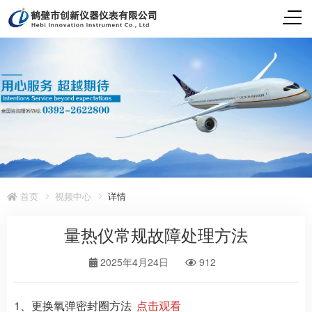
首页
视频中心
详情
量热仪常规故障处理方法
2025年4月24日
912
1、更换氧弹密封圈方法
点击观看