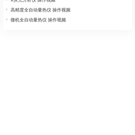
高精度全自动量热仪 操作视频
微机全自动量热仪 操作视频