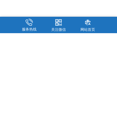
服务热线
关注微信
网站首页
我们致力于为煤质分析仪器领域提供具有高性价比的煤炭检测设备和
煤质化验室整体解决方案，并建立了完善的销售和售后服务体系。