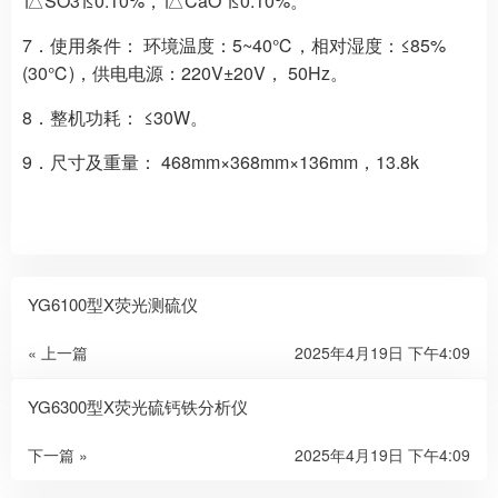
∣△SO3∣≤0.10%，∣△CaO ∣≤0.10%。
7．使用条件： 环境温度：5~40℃，相对湿度：≤85%
(30℃)，供电电源：220V±20V， 50Hz。
8．整机功耗： ≤30W。
9．尺寸及重量： 468mm×368mm×136mm，13.8k
YG6100型X荧光测硫仪
« 上一篇
2025年4月19日 下午4:09
YG6300型X荧光硫钙铁分析仪
下一篇 »
2025年4月19日 下午4:09