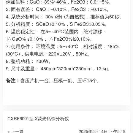
例如生料：CaO：39%~46%，Fe2O3：0.01~5%。
3. 固有误差： CaO：±0.10%，Fe2O3：±0.10%。
4. 系统分析时间： 30×n秒(n为自然数)，推荐值为60秒。
5. 分析精度： SCaO≤0.10%，S Fe2O3≤0.05%。
6. 温度稳定性： 在5~+40℃范围内，绝对漂移：
∣△CaO%∣≤0.10%，∣△Fe2O3%∣≤0.10%。
7. 使用条件： 环境温度：5~+40℃，相对湿度：≤85%
(30℃)，供电电源：220V±20V，50Hz。
8. 整机功耗： ≤30W。
9. 尺寸及重量： 450mm*320mm*230mm，13 kg。
备注：
含压片机一台、压模一副、压环15个。
CXRF6001型 X荧光钙铁分析仪
« 上一篇
2025年5月14日 下午5:19