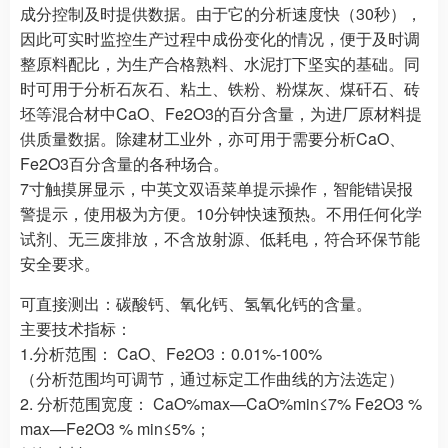
成分控制及时提供数据。由于它的分析速度快（30秒），
因此可实时监控生产过程中成份变化的情况，便于及时调
整原料配比，为生产合格熟料、水泥打下坚实的基础。同
时可用于分析石灰石、粘土、铁粉、粉煤灰、煤矸石、砖
坯等混合材中CaO、Fe2O3的百分含量，为进厂原材料提
供质量数据。除建材工业外，亦可用于需要分析CaO、
Fe2O3百分含量的各种场合。
7寸触摸屏显示，中英文双语菜单提示操作，智能错误报
警提示，使用极为方便。10分钟快速预热。不用任何化学
试剂、无三废排放，不含放射源、低耗电，符合环保节能
安全要求。
可直接测出：碳酸钙、氧化钙、氢氧化钙的含量。
主要技术指标：
1.分析范围： CaO、Fe2O3：0.01%-100%
（分析范围均可调节，通过标定工作曲线的方法选定）
2. 分析范围宽度： CaO%max—CaO%min≤7% Fe2O3 %
max—Fe2O3 % min≤5%；