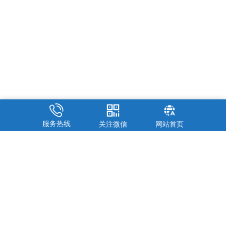
服务热线
关注微信
网站首页
我们致力于为煤质分析仪器领域提供具有高性价比的煤炭检测设备和
煤质化验室整体解决方案，并建立了完善的销售和售后服务体系。