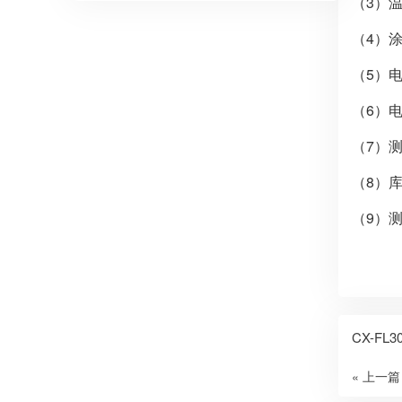
（3）温
（4）涂
（5）电
（6）电
（7）测
（8）库
（9）测
CX-FL
« 上一篇